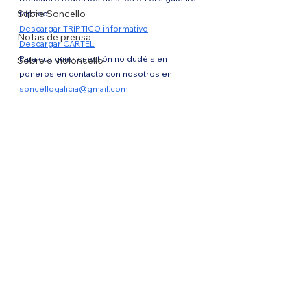
Sobre Soncello
tríptico:
Descargar TRÍPTICO informativo
Notas de prensa
Descargar CARTEL
Para cualquier cuestión no dudéis en 
Sobre o violoncello
poneros en contacto con nosotros en 
soncellogalicia@gmail.com