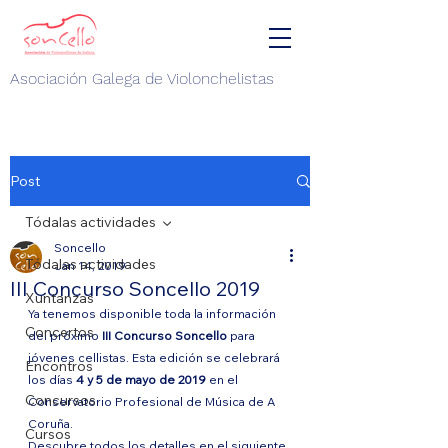
Asociación Galega de Violonchelistas
Post
Tódalas actividades
Soncello
Tódalas actividades
Jan 14, 2019
III Concurso Soncello 2019
Xuntanzas
Ya tenemos disponible toda la información 
Concertos
del próximo 
III Concurso Soncello
 para 
jóvenes cellistas. Esta edición se celebrará 
Encontros
los días 
4 y 5 de mayo de 2019
 en el 
Concursos
Conservatorio Profesional de Música de A 
Coruña.
Cursos
Descubre todos los detalles en el siguiente 