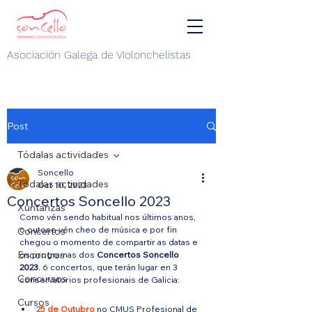
Asociación Galega de Violonchelistas
Post
Tódalas actividades
Soncello
Tódalas actividades
Oct 10, 2023
Concertos Soncello 2023
Xuntanzas
Como vén sendo habitual nos últimos anos, 
o outono vén cheo de música e por fin 
Concertos
chegou o momento de compartir as datas e 
Encontros
os programas dos 
Concertos Soncello 
2023
. 6 concertos, que terán lugar en 3 
Concursos
conservatorios profesionais de Galicia:
Cursos
25 de Outubro
 no CMUS Profesional de 