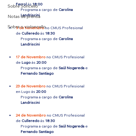
Ferrol
 ás 
18:00
Sobre Soncello
Programa a cargo de 
Carolina 
Landriscini
Notas de prensa
Sobre o violoncello
9 de Novembro 
no CMUS Profesional 
de 
Culleredo
 ás 
18:30 
Programa a cargo de 
Carolina 
Landriscini
17 de Novembro
 no CMUS Profesional 
de 
Lugo
 ás 
20:00
Programa a cargo de 
Saúl Nogareda
 e 
Fernando Santiago
23 de Novembro
no CMUS Profesional 
en Lugo ás 
20:00
Programa a cargo de 
Carolina 
Landriscini
24 de Novembro
 no CMUS Profesional 
de 
Culleredo
 ás 
18:30
Programa a cargo de 
Saúl Nogareda
 e 
Fernando Santiago