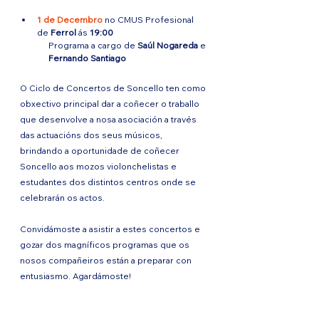
1 de Decembro
 no CMUS Profesional 
de 
Ferrol
 ás 
19:00
Programa a cargo de 
Saúl Nogareda
 e 
Fernando Santiago
O Ciclo de Concertos de Soncello ten como 
obxectivo principal dar a coñecer o traballo 
que desenvolve a nosa asociación a través 
das actuacións dos seus músicos, 
brindando a oportunidade de coñecer 
Soncello aos mozos violonchelistas e 
estudantes dos distintos centros onde se 
celebrarán os actos.
Convidámoste a asistir a estes concertos e 
gozar dos magníficos programas que os 
nosos compañeiros están a preparar con 
entusiasmo. Agardámoste!