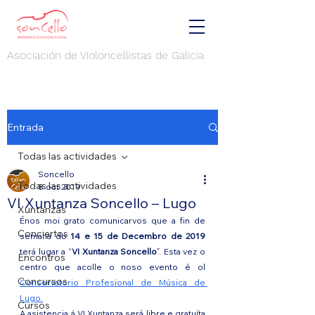
Asociación de Violoncellistas de Galicia
Entrada
Todas las actividades
Soncello
Todas las actividades
8 oct 2019
VI Xuntanza Soncello – Lugo
Xuntanzas
Énos moi grato comunicarvos que a fin de 
Conciertos
semana do 
14 e 15 de Decembro de 2019
terá lugar a “
VI Xuntanza Soncello
”. Esta vez o 
Encontros
centro que acolle o noso evento é ol 
Concursos
Conservatorio Profesional de Música de 
Lugo.
Cursos
A asistencia á VI Xuntanza será libre e gratuíta 