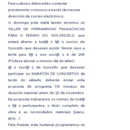
Para o abono deberedes contactar 
previamente connosco a través da mesma 
dirección de correo electrónico.
O domingo pola mañá tamén teremos un 
TALLER DE FERRAMENTAS PEDAGÓXICAS 
PARA O ENSINO DO VIOLONCELO, que 
estará aberto a tod@ s l@ s socios de 
Soncello que desexen asistir. Neste caso a 
tarifa para l@ s non soci@ s é de 20€ 
(Pódese abonar o mesmo día do taller).
@ s soci@ s de Soncello que desexen 
participar no MARATÓN DE CONCERTOS da 
tarde do sábado, deberán enviar unha 
proposta de programa (15 minutos de 
duración máxima) antes do 22 de novembro. 
Na proposta indicaranse os nomes de tod@ 
s l@ s participantes, o título completo da 
obra e as necesidades materiais (piano, 
atrís…).
Para finalizar esta Xuntanza programamos un 