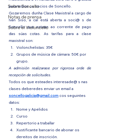
Sobre Soncello
para todos os socios de Soncello.
Gozaremos dunha Clase Maxistral a cargo de 
Notas de prensa
Iván Siso, a cal está aberta a soci@ s de 
Soncello que estean ao corrente de pago 
Sobre el Violoncello
das súas cotas. As tarifas para a clase 
maxistral son:
Violonchelistas: 35€
Grupos de música de cámara: 50€ por 
grupo.
A admisión realizarase por rigorosa orde de 
recepción de solicitudes.
Todos os que esteades interesade@ s nas 
clases deberedes enviar un email a 
soncellogalicia@gmail.com
 cos seguintes 
datos:
Nome y Apelidos
Curso
Repertorio a traballar
Xustificante bancario de abonar os 
dereitos de inscrición.