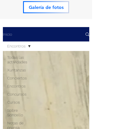
Galería de fotos
Inicio
Encontros
Todas las
actividades
Xuntanzas
Conciertos
Encontros
Concursos
Cursos
Sobre
Soncello
Notas de
prensa