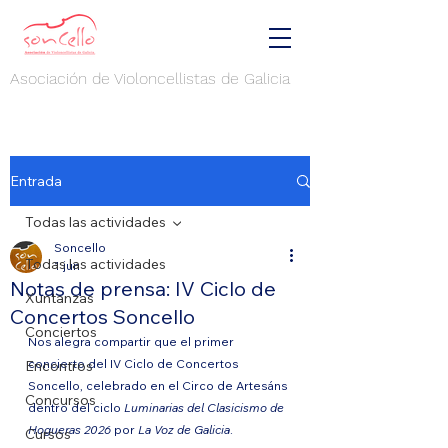
Asociación de Violoncellistas de Galicia
Entrada
Todas las actividades
Soncello
Todas las actividades
1 jun
Notas de prensa: IV Ciclo de
Xuntanzas
Concertos Soncello
Conciertos
Nos alegra compartir que el primer 
concierto del IV Ciclo de Concertos 
Encontros
Soncello, celebrado en el Circo de Artesáns 
Concursos
dentro del ciclo 
Luminarias del Clasicismo de 
Hogueras 2026
 por 
La Voz de Galicia
.
Cursos