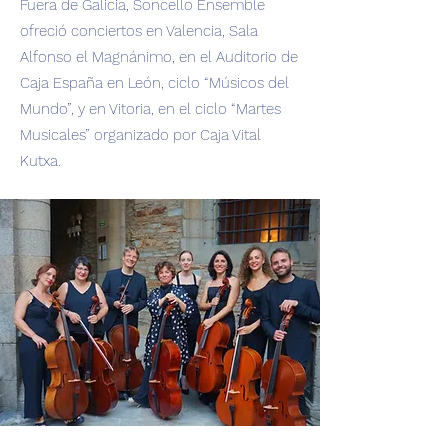
Fuera de Galicia, Soncello Ensemble
ofreció conciertos en Valencia, Sala
Alfonso el Magnánimo, en el Auditorio de
Caja España en León, ciclo “Músicos del
Mundo”, y en Vitoria, en el ciclo “Martes
Musicales” organizado por Caja Vital
Kutxa.