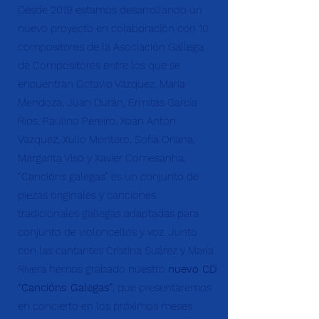
Desde 2019 estamos desarrollando un
nuevo proyecto en colaboración con 10
compositores de la Asociación Gallega
de Compositores entre los que se
encuentran Octavio Vázquez, María
Mendoza, Juan Durán, Ermitas García
Ríos, Paulino Pereiro, Xoan Antón
Vázquez, Xulio Montero, Sofía Oriana,
Margarita Viso y Xavier Comesanha.
“Cancións galegas” es un conjunto de
piezas originales y canciones
tradicionales gallegas adaptadas para
conjunto de violoncellos y voz. Junto
con las cantantes Cristina Suárez y María
Rivera hemos grabado nuestro
nuevo CD
“Cancións Galegas”
, que presentaremos
en concierto en los próximos meses