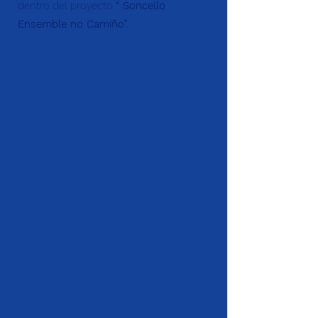
dentro del proyecto
“ Soncello
Ensemble no Camiño”.