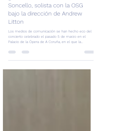
10 mar
Notas de prensa: Eva Arderíus,
ganadora del VI Concurso
Soncello, solista con la OSG
bajo la dirección de Andrew
Litton
Los medios de comunicación se han hecho eco del
concierto celebrado el pasado 5 de marzo en el
Palacio de la Ópera de A Coruña, en el que la
violonchelista Eva Arderíus, ganadora de la categoría
solista del VI Concurso Soncello, actuó como solista
junto a la Orquesta Sinfónica de Galicia (OSG) bajo la
dirección del maestro Andrew Litton.