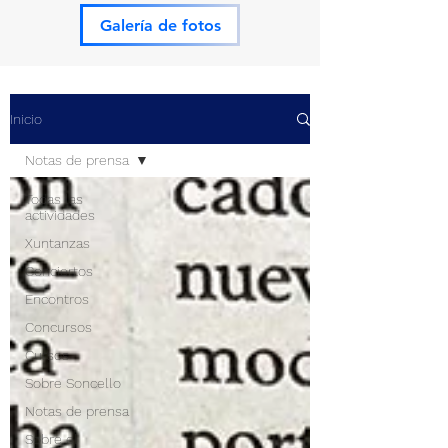
Galería de fotos
Inicio
Notas de prensa
Todas las
actividades
Xuntanzas
Conciertos
Encontros
Concursos
Cursos
Sobre Soncello
Notas de prensa
Sobre el