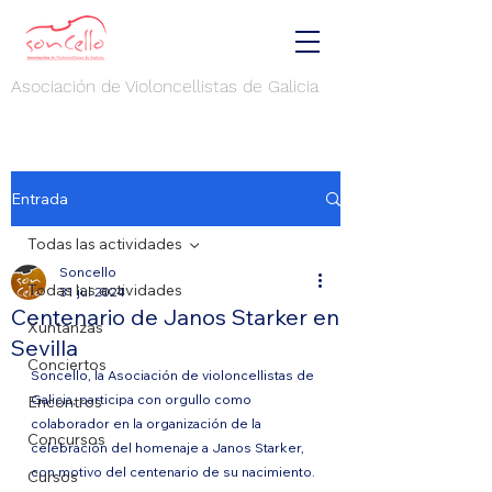
Asociación de Violoncellistas de Galicia
Entrada
Todas las actividades
Soncello
Todas las actividades
31 jul 2024
Centenario de Janos Starker en
Xuntanzas
Sevilla
Conciertos
Soncello, la Asociación de violoncellistas de 
Galicia, participa con orgullo como 
Encontros
colaborador en la organización de la 
Concursos
celebración del homenaje a Janos Starker, 
con motivo del centenario de su nacimiento. 
Cursos