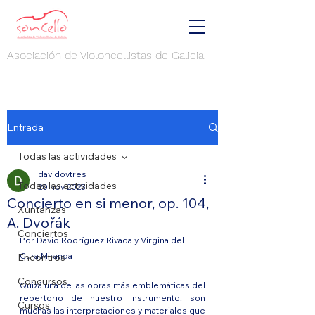
Asociación de Violoncellistas de Galicia
Entrada
Todas las actividades
davidovtres
Todas las actividades
20 nov 2023
Concierto en si menor, op. 104,
Xuntanzas
A. Dvořák
Conciertos
Por David Rodríguez Rivada y Virgina del 
Cura Miranda
Encontros
Concursos
Quizá una de las obras más emblemáticas del 
repertorio de nuestro instrumento: son 
Cursos
muchas las interpretaciones y materiales que 