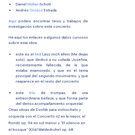
Daniel 
Müller
-Schott
Andrés 
Orozco
 Estrada
Aquí
 podéis encontrar tesis y trabajos de 
investigación sobre este concierto.
He aquí los enlaces a algunos datos curiosos 
sobre esta obra:
este es el 
lied
 Lass mich allein (Me dejas 
solo), que dedicó a su cuñada Josefina, 
recientemente fallecida, de la que 
estaba enamorado, y que es el tema 
principal del segundo movimiento, y que 
reaparece en el resto del concierto
este 
trío
 de trompas, de una 
extraordinaria belleza, y que forma parte 
del denso acompañamiento orquestal.
Otras obras de Dvořák para violonchelo y 
orquesta son el Concierto n2 en la mayor, el 
Rondó op. 94 en sol menor y “El silencio en 
el bosque” (Klid/Waldedruhe) op. 68.