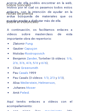
acerca de ella podéis encontrar en la web, 
Sobre Soncello
motivo por el cual os pasamos todos estos 
enlaces, con la intención de ayudar en la 
Notas de prensa
ardua búsqueda de materiales que os 
puedan ayudar a disfrutar más de ella.
Sobre el Violoncello
A continuación, os facilitamos enlaces a 
vídeos sobre masterclass de esta 
importante obra de repertorio: 
Zlatomir 
Fung
Gautier 
Capuçon
Mstislav 
Rostropovich
Benjamin 
Zander
, Tortelier (6 vídeos: 
1/6
, 
2/6
, 
3/6
, 
4/6
, 
5/6
 y 
6/6
),  
Clive 
Greensmith
Pau 
Casals
 1959
Pau Casals (3 vídeos: 
1/3
, 
2/3
 y 
3/3
), 
Alisa 
Weilerstein
, 
Helmerson
, 
Johanes 
Moser
Amit 
Peled
.
Aquí tenéis enlaces a vídeos con el 
acompañamiento: 
con piano (1er 
movimiento
, 2do 