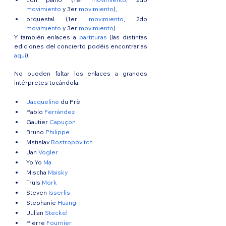
movimiento
 y 3er 
movimiento
), 
orquestal (1er 
movimiento
, 2do 
movimiento
 y 3er 
movimiento
).
Y también enlaces a 
partituras
 (las distintas 
ediciones del concierto podéis encontrarlas 
aquí
).
No pueden faltar los enlaces a grandes 
intérpretes tocándola: 
Jacqueline
 du Prè
Pablo 
Ferrández
Gautier 
Capuçon
Bruno 
Philippe
Mstislav 
Rostropovitch
Jan 
Vogler
Yo Yo 
Ma
Mischa 
Maisky
Truls 
Mork
Steven 
Isserlis
Stephanie 
Huang
Julian 
Steckel
Pierre 
Fournier