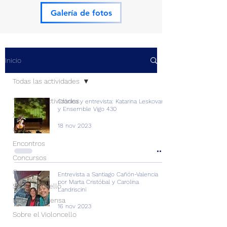
Galería de fotos
Inicio
Todas las actividades
Todas las actividades
Crónica y entrevista: Katarina Leskovar
y Ensemble Vigo 430
Xuntanzas
18 nov 2023
Conciertos
Encontros
Concursos
Cursos
Entrevista a Santiago Cañón-Valencia
por Marta Cristóbal y Carolina
Sobre Soncello
Landriscini
Notas de prensa
16 nov 2023
Sobre el Violoncello