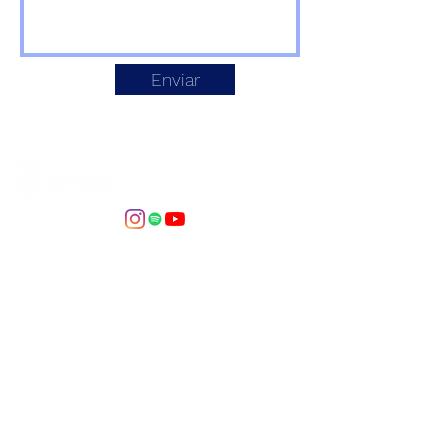
Enviar
©2026 - Soncello
Asociación de Violonchelistas de
Galicia