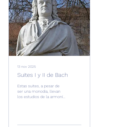
13 nov 2025
Suites I y II de Bach
Estas suites, a pesar de
ser una monodia, llevan
los estudios de la armonía
y, por ende, de la
tonalidad, hasta límites
insospechados. Los
manuscritos que se
conservan fueron