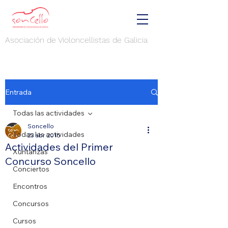
Asociación de Violoncellistas de Galicia
Entrada
Todas las actividades
Soncello
Todas las actividades
23 abr 2015
Actividades del Primer
Xuntanzas
Concurso Soncello
Conciertos
Encontros
Concursos
Cursos