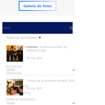
Galería de fotos
Inicio
Todas las actividades
Todas las actividades
Reportaje Xuntanza Soncello by
©Xaime Cortizo
Xuntanzas
19 mar 2012
Conciertos
Encontros
Concursos
Cursos
Crónica de la Xuntanza Soncello 2012
Sobre Soncello
19 mar 2012
Notas de prensa
Sobre el Violoncello