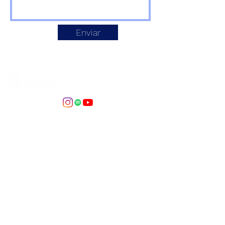
Enviar
©2026 - Soncello
Asociación de Violonchelistas de
Galicia