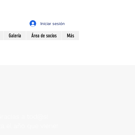
Iniciar sesión
Galería
Área de socios
Más
racias a tod@s!
a el año que viene!