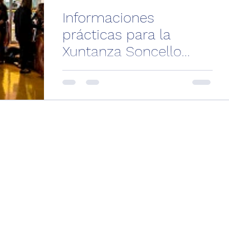
Informaciones
prácticas para la
Xuntanza Soncello
2012
La Xuntanza tendrá lugar en el
Conservatorio Superior de Música de A
Coruña, situado en la calle Manuel
Murguía, 44. Teléfono: 981 14 12...