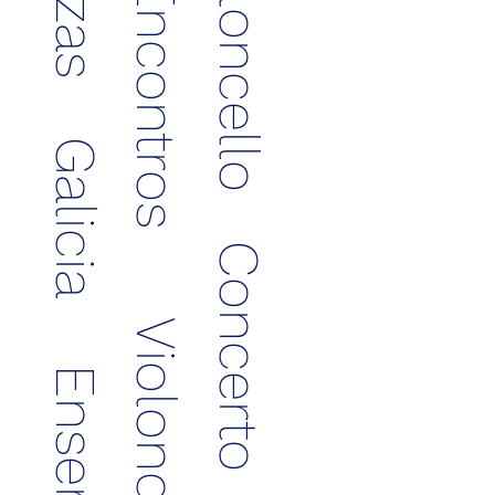
Violoncello
Encontros
Galicia
Concerto
Violoncello
Ensemble