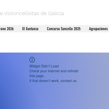
e Violoncellistas de Galicia
erano 2026
XI Xuntanza
Concurso Soncello 2025
Agrupaciones
Widget Didn’t Load
Check your internet and refresh
this page.
If that doesn’t work, contact us.