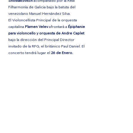
Shostakovitch 
acompañado por la Real 
Filharmonía de Galicia bajo la batuta del 
venezolano Manuel Hernández Silva.
El Violoncellista Principal de la orquesta 
capitalina 
Plamen Velev 
afrontará a 
Épiphanie 
para violoncello y orquesta de Andre Caplet 
bajo la dirección del Principal Director 
invitado de la RFG, el británico Paul Daniel. El 
concerto tendrá lugar el 
26 de Enero.