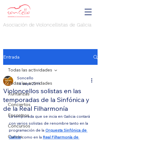
Asociación de Violoncellistas de Galicia
Entrada
Todas las actividades
Soncello
Todas las actividades
14 sept 2011
Violoncellos solistas en las
Xuntanzas
temporadas de la Sinfónica y
Conciertos
de la Real Filharmonía
Encontros
La temporada que se incia en Galicia contará 
con varios solistas de renombre tanto en la 
Concursos
programación de la 
Orquesta Sinfónica de 
Cursos
Galicia
 como en la 
Real Filharmonía de 