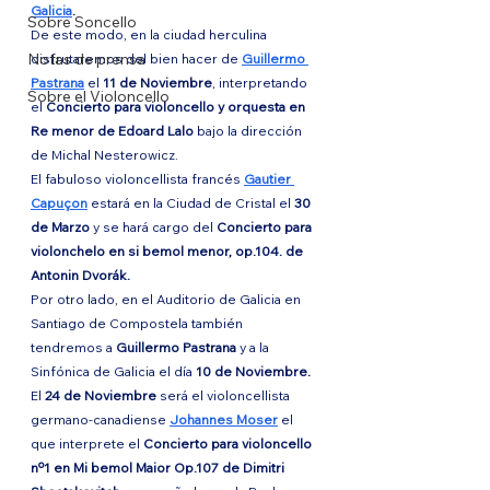
Galicia
.
Sobre Soncello
De este modo, en la ciudad herculina 
Notas de prensa
disfrutaremos del bien hacer de 
Guillermo 
Pastrana
 el 
11 de Noviembre
, interpretando 
Sobre el Violoncello
el 
Concierto para violoncello y orquesta en 
Re menor de Edoard Lalo
 bajo la dirección 
de Michal Nesterowicz.
El fabuloso violoncellista francés 
Gautier 
Capuçon
 estará en la Ciudad de Cristal el 
30 
de Marzo
 y se hará cargo del 
Concierto para 
violonchelo en si bemol menor, op.104. de 
Antonin Dvorák.
Por otro lado, en el Auditorio de Galicia en 
Santiago de Compostela también 
tendremos a 
Guillermo Pastrana
 y a la 
Sinfónica de Galicia el día 
10 de Noviembre.
El 
24 de Noviembre 
será el violoncellista 
germano-canadiense 
Johannes Moser
el 
que interprete el 
Concierto para violoncello 
nº1 en Mi bemol Maior Op.107 de Dimitri 